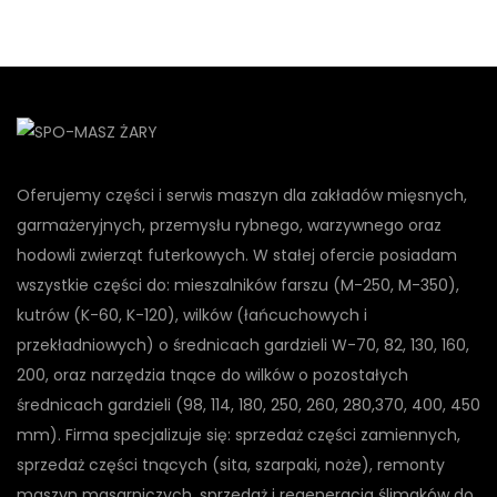
Oferujemy części i serwis maszyn dla zakładów mięsnych,
garmażeryjnych, przemysłu rybnego, warzywnego oraz
hodowli zwierząt futerkowych. W stałej ofercie posiadam
wszystkie części do: mieszalników farszu (M-250, M-350),
kutrów (K-60, K-120), wilków (łańcuchowych i
przekładniowych) o średnicach gardzieli W-70, 82, 130, 160,
200, oraz narzędzia tnące do wilków o pozostałych
średnicach gardzieli (98, 114, 180, 250, 260, 280,370, 400, 450
mm). Firma specjalizuje się: sprzedaż części zamiennych,
sprzedaż części tnących (sita, szarpaki, noże), remonty
maszyn masarniczych, sprzedaż i regeneracja ślimaków do